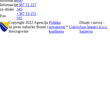
informacije
590
Informacije
+387 51 227
za obuke
345
+387 33 251
Fax
595
Copyright 2022 Agencija
Politika
Dizajn i razvoj -
za javne nabavke Bosne i
privatnosti
*
Uslovi
App Impact d.o.o.
Hercegovine
korištenja
Sarajevo