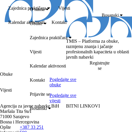
Zajednica praktičara
Vijesti
O nama
Bosanski
Kalendar aktivnosti
Kontakt
Obuke
Zajednica praktičara
TMIS – Platforma za obuke,
razmjenu znanja i jačanje
profesionalnih kapaciteta u oblasti
Vijesti
javnih nabavki
Registrujte
Kalendar aktivnosti
se
Obuke
Pogledajte sve
Kontakt
obuke
Vijesti
Prijavite se
Pogledajte sve
vijesti
Agencija za javne nabavke BiH
BITNI LINKOVI
Bosanski
Maršala Tita 9a/I
71000 Sarajevo
Bosna i Hercegovina
Opšte
+387 33 251